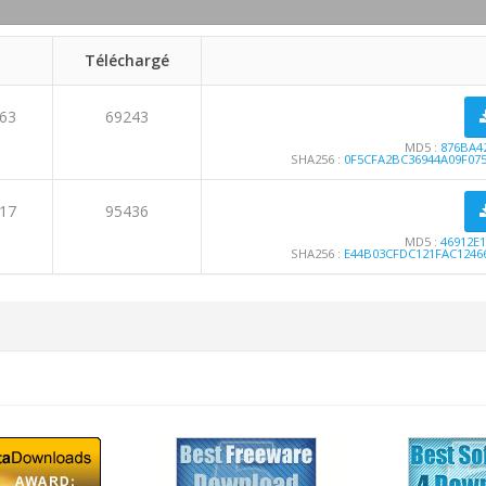
Téléchargé
463
69243
MD5 :
876BA4
SHA256 :
0F5CFA2BC36944A09F075
417
95436
MD5 :
46912E
SHA256 :
E44B03CFDC121FAC12466