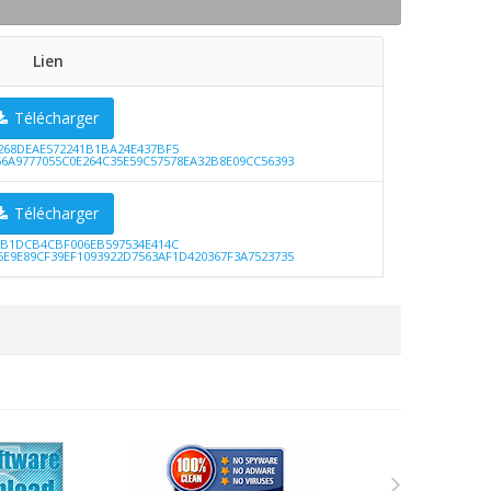
Lien
Télécharger
268DEAE572241B1BA24E437BF5
6A9777055C0E264C35E59C57578EA32B8E09CC56393
Télécharger
1B1DCB4CBF006EB597534E414C
E9E89CF39EF1093922D7563AF1D420367F3A7523735