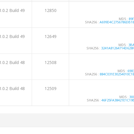
1.0.2 Build 49
12850
MD5 :
89
SHA256 :
A699D4C2756786DB1
1.0.2 Build 49
12649
MD5 :
3B
SHA256 :
3241A81264714D628
1.0.2 Build 48
12508
MD5 :
698
SHA256 :
884C031E30254010C
1.0.2 Build 48
12509
MD5 :
30
SHA256 :
46F25FA38421E1C19