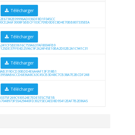
Télécharger
F2E67382E09996AD036DF8D1F045CC
80CE2A6F3008F5BBCF103C709D0DEC8D4E70BB807335EEA
Télécharger
A241CF5BE0616C759A637AF8004FB9
F125DE37FFE4D2596C9F2624F45E10BA2D02B2A1C941C31
Télécharger
3AB319DCD30BDD4E6A4AF13F318B1
183958AB6CCD6836A8C63C45CB3D48C7CB38A7E2BCDF248
Télécharger
03375F269C930524E7EDE1E5C75E1B
B7048973F55429440FD30215ECAED8D95412EAF7B2E86A5