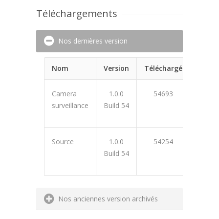
Téléchargements
Nos dernières version
Nom
Version
Téléchargé
Camera
1.0.0
54693
surveillance
Build 54
48139
Source
1.0.0
54254
Build 54
BF2C76
Nos anciennes version archivés